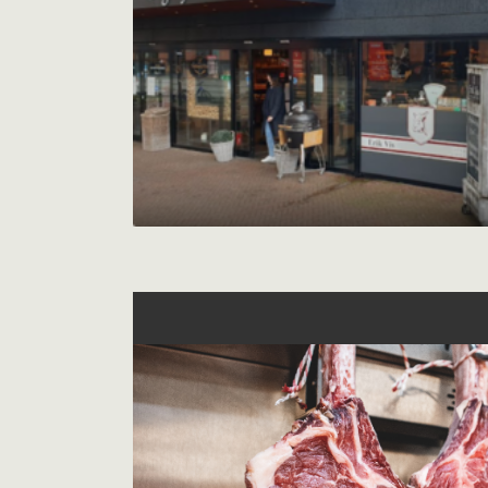
Barbeque op maat
Hapjes voor een feestje
Maaltijden