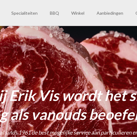
Specialiteiten
BBQ
Winkel
Aanbiedingen
Winkelmand
Weekaanbiedingen
O
W
V
C
rij Erik Vis wordt het 
g als vanouds beoefe
al sinds 1961 de best mogelijke service aan particulieren e