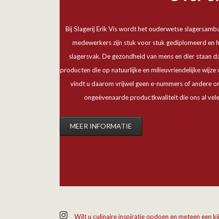
Bij Slagerij Erik Vis wordt het ouderwetse slagersamb
medewerkers zijn stuk voor stuk gediplomeerd en 
slagersvak. De gezondheid van mens en dier staan daa
producten die op natuurlijke en milieuvriendelijke wij
vindt u daarom vrijwel geen e-nummers of andere on
ongeëvenaarde productkwaliteit die ons al vele
MEER INFORMATIE
Wilt u culinaire inspiratie opdoen en meteen een 