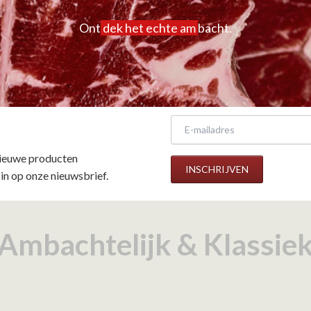
Ont
dek het echte am
bacht.
E-
mailadres
 nieuwe producten
INSCHRIJVEN
 in op onze nieuwsbrief.
Ambachtelijk & Klassie