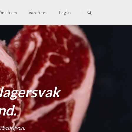
Navigatie
overslaan
Ons team
Vacatures
Log-in
ns team
ie zijn wij
acatures
ontact
slagersvak
nd.
n bedrijven.