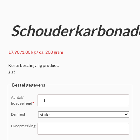
Schouderkarbonad
17,90 /1.00 kg / ca. 200 gram
Korte beschrijving product:
1 st
Bestel gegevens
Verplicht
Aantal/
veld
hoeveelheid
*
Eenheid
Uw opmerking