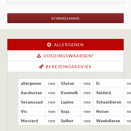
IN WINKELMAND
ALLERGENEN
VOEDINGSWAARDEN*
BEREIDINGSADVIES
allergenen
nee
Gluten
nee
Ei
n
Aardnoten
nee
Koemelk
nee
Selderij
n
Sesamzaad
nee
Lupine
nee
Schaaldieren
n
Vis
nee
Soja
nee
Noten
n
Mosterd
nee
Sulfiet
nee
Weekdieren
n