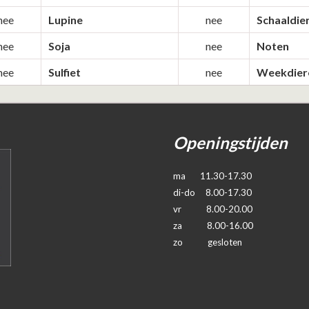
nee
Lupine
nee
Schaaldie
nee
Soja
nee
Noten
nee
Sulfiet
nee
Weekdier
Openingstijden
ma 11.30-17.30
di-do 8.00-17.30
vr 8.00-20.00
za 8.00-16.00
zo gesloten