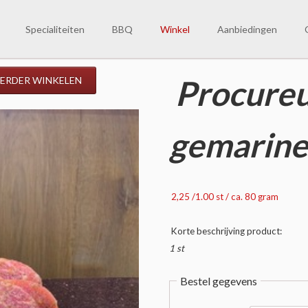
Specialiteiten
BBQ
Winkel
Aanbiedingen
Winkelmand
Weekaanbiedingen
O
Procureu
ERDER WINKELEN
W
V
gemarine
C
2,25 /1.00 st / ca. 80 gram
Korte beschrijving product:
1 st
Bestel gegevens