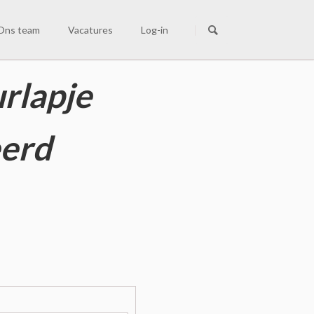
Navigatie
overslaan
Ons team
Vacatures
Log-in
ns team
rlapje
ie zijn wij
acatures
erd
ontact