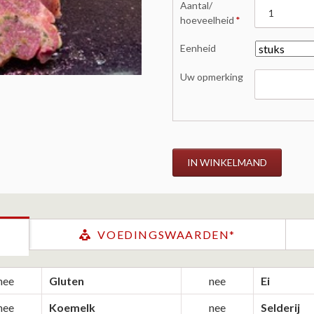
Verplicht
Aantal/
veld
hoeveelheid
*
Eenheid
Uw opmerking
IN WINKELMAND
VOEDINGSWAARDEN*
nee
Gluten
nee
Ei
nee
Koemelk
nee
Selderij