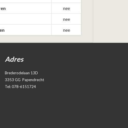
ren
nee
nee
en
nee
Adres
Brederodelaan 13D
3353 GG Papendrecht
Tel: 078-6151724