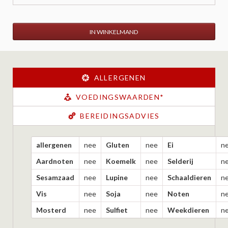
IN WINKELMAND
ALLERGENEN
VOEDINGSWAARDEN*
BEREIDINGSADVIES
allergenen
nee
Gluten
nee
Ei
n
Aardnoten
nee
Koemelk
nee
Selderij
n
Sesamzaad
nee
Lupine
nee
Schaaldieren
n
Vis
nee
Soja
nee
Noten
n
Mosterd
nee
Sulfiet
nee
Weekdieren
n