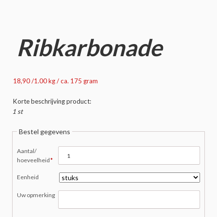
Ribkarbonade
18,90 /1.00 kg / ca. 175 gram
Korte beschrijving product:
1 st
Bestel gegevens
Verplicht
Aantal/
veld
hoeveelheid
*
Eenheid
Uw opmerking