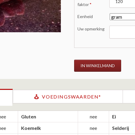
veld
faktor
*
Eenheid
Uw opmerking
IN WINKELMAND
VOEDINGSWAARDEN*
nee
Gluten
nee
Ei
nee
Koemelk
nee
Selderij