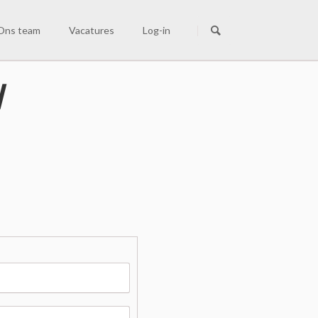
Navigatie
overslaan
Ons team
Vacatures
Log-in
ns team
l
ie zijn wij
acatures
ontact