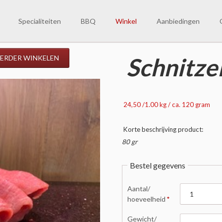
Specialiteiten
BBQ
Winkel
Aanbiedingen
Winkelmand
Weekaanbiedingen
O
Schnitze
ERDER WINKELEN
W
V
C
24,50 /1.00 kg / ca. 120 gram
Korte beschrijving product:
80 gr
Bestel gegevens
Verplicht
Aantal/
veld
hoeveelheid
*
Verplicht
Gewicht/