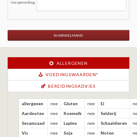
Uw opmerking
IN WINKELMAND
ALLERGENEN
VOEDINGSWAARDEN*
BEREIDINGSADVIES
allergenen
nee
Gluten
nee
Ei
n
Aardnoten
nee
Koemelk
nee
Selderij
n
Sesamzaad
nee
Lupine
nee
Schaaldieren
n
Vis
nee
Soja
nee
Noten
n