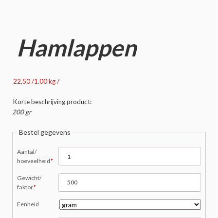
Hamlappen
22,50 /1.00 kg /
Korte beschrijving product:
200 gr
Bestel gegevens
Verplicht
Aantal/
veld
hoeveelheid
*
Verplicht
Gewicht/
veld
faktor
*
Eenheid