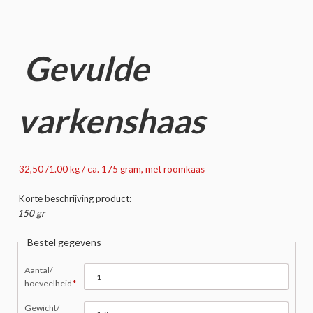
Gevulde
varkenshaas
32,50 /1.00 kg / ca. 175 gram, met roomkaas
Korte beschrijving product:
150 gr
Bestel gegevens
Verplicht
Aantal/
veld
hoeveelheid
*
Verplicht
Gewicht/