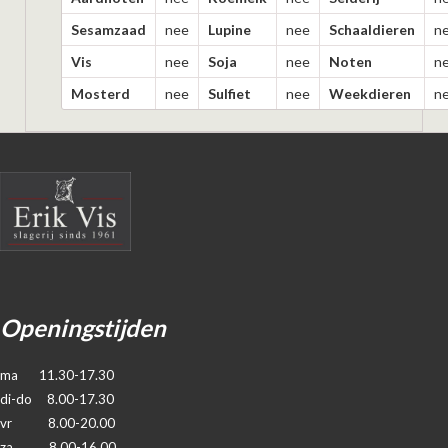
Sesamzaad
nee
Lupine
nee
Schaaldieren
n
Vis
nee
Soja
nee
Noten
n
Mosterd
nee
Sulfiet
nee
Weekdieren
n
Openingstijden
ma 11.30-17.30
di-do 8.00-17.30
vr 8.00-20.00
za 8.00-16.00