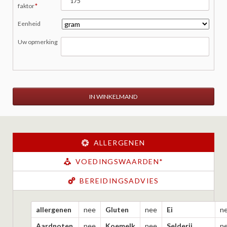
veld
faktor
*
Eenheid
Uw opmerking
IN WINKELMAND
ALLERGENEN
VOEDINGSWAARDEN*
BEREIDINGSADVIES
allergenen
nee
Gluten
nee
Ei
n
Aardnoten
nee
Koemelk
nee
Selderij
n