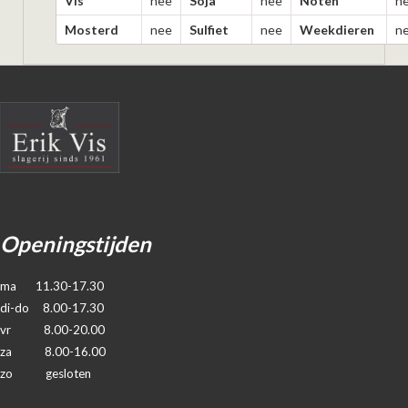
Vis
nee
Soja
nee
Noten
n
Mosterd
nee
Sulfiet
nee
Weekdieren
n
Openingstijden
ma 11.30-17.30
di-do 8.00-17.30
vr 8.00-20.00
za 8.00-16.00
zo gesloten