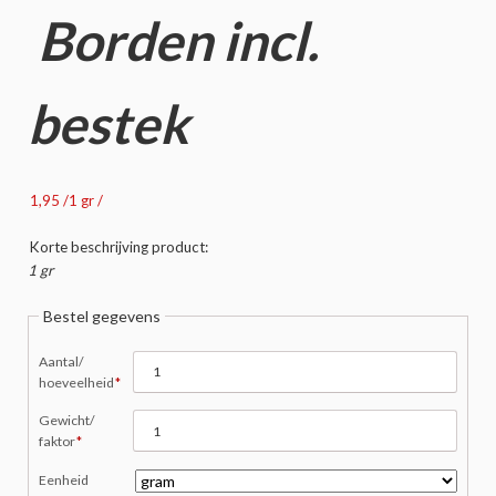
Borden incl.
bestek
1,95 /1 gr /
Korte beschrijving product:
1 gr
Bestel gegevens
Verplicht
Aantal/
veld
hoeveelheid
*
Verplicht
Gewicht/
veld
faktor
*
Eenheid