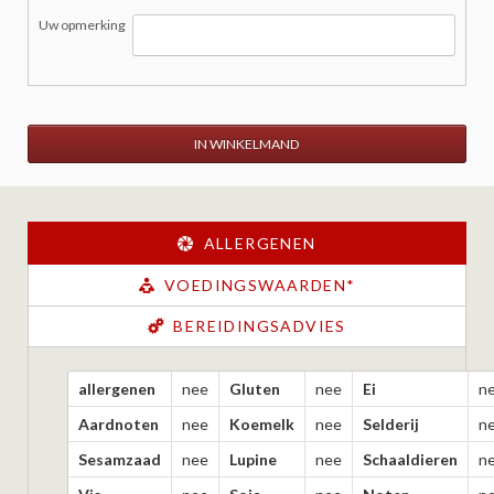
Uw opmerking
IN WINKELMAND
ALLERGENEN
VOEDINGSWAARDEN*
BEREIDINGSADVIES
allergenen
nee
Gluten
nee
Ei
n
Aardnoten
nee
Koemelk
nee
Selderij
n
Sesamzaad
nee
Lupine
nee
Schaaldieren
n